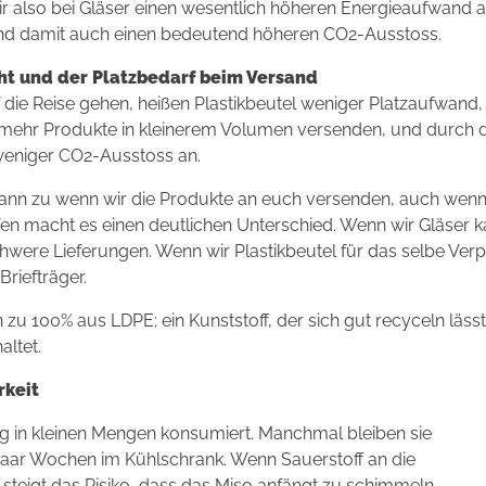
 also bei Gläser einen wesentlich höheren Energieaufwand a
und damit auch einen bedeutend höheren CO2-Ausstoss.
ht und der Platzbedarf beim Versand
 die Reise gehen, heißen Plastikbeutel weniger Platzaufwand
mehr Produkte in kleinerem Volumen versenden, und durch 
 weniger CO2-Ausstoss an.
r dann zu wenn wir die Produkte an euch versenden, auch wenn
n macht es einen deutlichen Unterschied. Wenn wir Gläser 
hwere Lieferungen. Wenn wir Plastikbeutel für das selbe V
riefträger.
 zu 100% aus LDPE; ein Kunststoff, der sich gut recyceln läss
ltet.
rkeit
g in kleinen Mengen konsumiert. Manchmal bleiben sie
 paar Wochen im Kühlschrank. Wenn Sauerstoff an die
steigt das Risiko, dass das Miso anfängt zu schimmeln