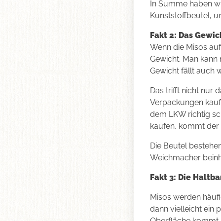
In Summe haben wir
Kunststoffbeutel, 
Fakt 2: Das Gewic
Wenn die Misos auf
Gewicht. Man kann 
Skip
Gewicht fällt auch
to
content
Das trifft nicht nu
Verpackungen kaufe
dem LKW richtig sc
kaufen, kommt der B
Die Beutel bestehen
Weichmacher beinha
Fakt 3: Die Haltba
Misos werden häufi
dann vielleicht ein
Oberfläche kommt, 