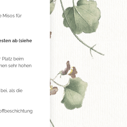
 Misos für
sten ab (siehe
r Platz beim
inen sehr hohen
ei, als die
offbeschichtung