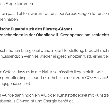
 in Frage kommen.
ein paar Fakten, warum wir uns bei Verpackungen für unsere
eden haben:
ogische Fußabdruck des Einweg-Glases
r schneiden in der Ökobilanz lt. Greenpeace am schlechte
n sehr hohen Energieaufwand in der Herstellung, braucht meh
chlussendlich wenn es wieder eingeschmolzen wird, erneut e
ne Gefahr, dass es in der Natur so hässlich liegen bleibt wie
gen, allerdings steuert es erheblich mehr zum CO2 Ausstoß b
ungsgenossen. (1)
s würde dann noch ein Alu oder Kunststoffdeckel mit Kunstst
enfalls Einweg ist und Energie benötigt…