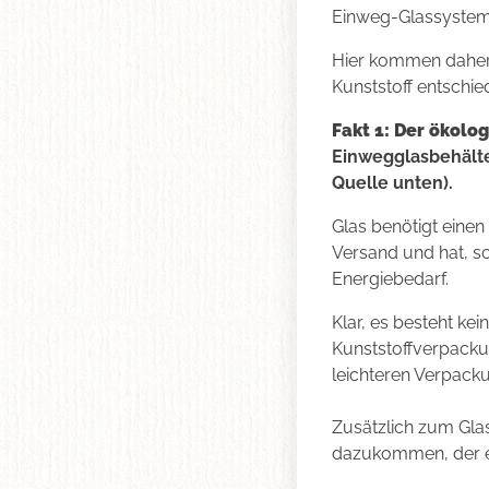
Einweg-Glassystem
Hier kommen daher 
Kunststoff entschi
Fakt 1: Der ökol
Einwegglasbehälte
Quelle unten).
Glas benötigt eine
Versand und hat, s
Energiebedarf.
Klar, es besteht kei
Kunststoffverpackun
leichteren Verpack
Zusätzlich zum Gla
dazukommen, der eb