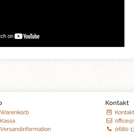
o
Kontakt
Warenkorb
Kontak
Kassa
office@
Versandinformation
0680 1