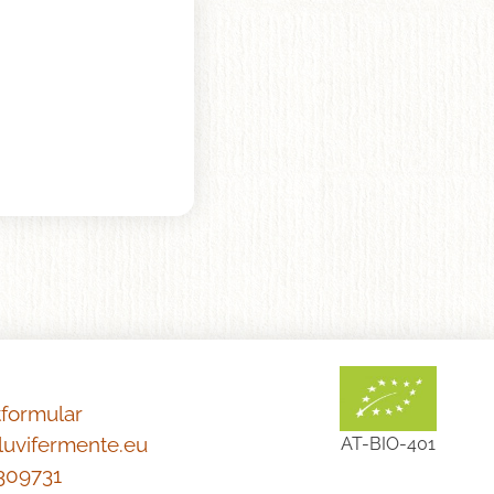
tformular
luvifermente.eu
AT-BIO-401
309731