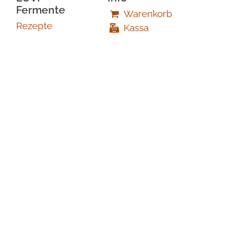
Fermente
Warenkorb
Rezepte
Kassa
Über Uns
Versandinformation
Händler
Mein Account
Newsletter
Impressum
Kontakt
Kontaktformular
office@luvifermente.eu
0680 1309731