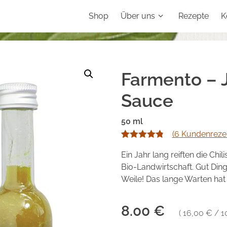
Shop
Über uns
Rezepte
K
Farmento – 
Sauce
50 ml
(
6
Kundenrezen
Bewertet mit
6
Ein Jahr lang reiften die Chil
4.83
von 5,
Bio-Landwirtschaft. Gut Din
basierend
Weile! Das lange Warten hat 
auf
Kundenbew
8.00 €
ertungen
16,00
€
/
1