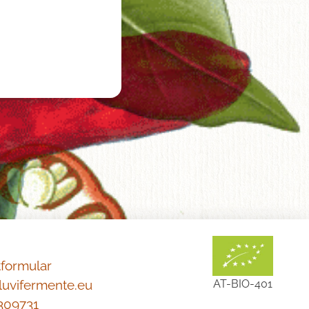
tformular
luvifermente.eu
AT-BIO-401
309731