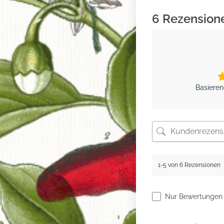
6 Rezension
Basieren
Skip
to
1-5 von 6 Rezensionen
content
Nur Bewertungen 