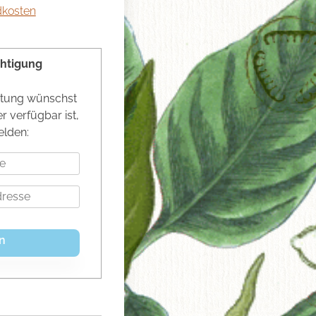
dkosten
chtigung
n