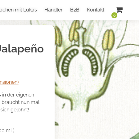
ochen mit Lukas
Händler
B2B
Kontakt
0
Jalapeño
sionen)
is in der eigenen
g braucht nun mal
sich gelohnt!
00
ml