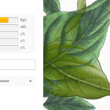
83%
16%
0%
0%
0%