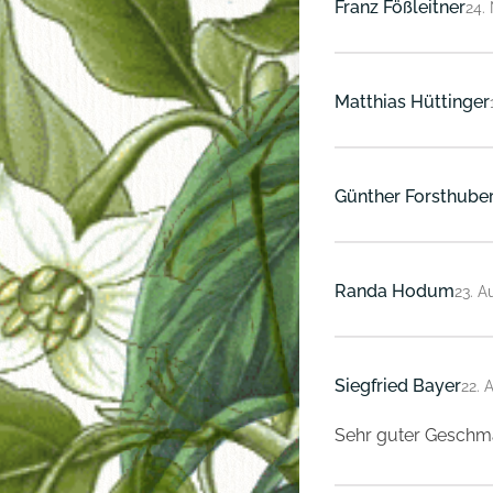
Franz Fößleitner
24.
Matthias Hüttinger
Günther Forsthube
Randa Hodum
23. A
Siegfried Bayer
22. 
Sehr guter Geschm