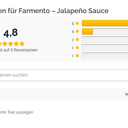
en für
Farmento – Jalapeño Sauce
5
4,8
4
3
2
d auf 6 Rezensionen
1
mit Text anzeigen