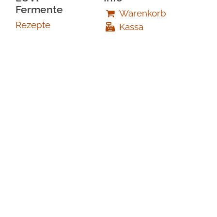
Fermente
Warenkorb
Rezepte
Kassa
Über Uns
Versandinformation
Händler
Mein Account
Newsletter
Impressum
Kontakt
Kontaktformular
office@luvifermente.eu
0680 1309731