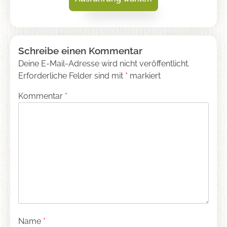
Dieses
Produkt
Skip
Schreibe einen Kommentar
weist
to
Deine E-Mail-Adresse wird nicht veröffentlicht.
mehrere
content
Erforderliche Felder sind mit
*
markiert
Varianten
auf.
Kommentar
*
Die
Optionen
können
auf
der
Produktseite
gewählt
werden
Name
*