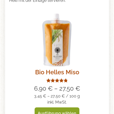
Heiß mit der Einlage servieren.
Bio Helles Miso
Bewertet mit
6,90
€
–
27,50
€
4.85
von 5
3,45
€
–
27,50
€
/
100
g
inkl. MwSt.
Ausführung wählen