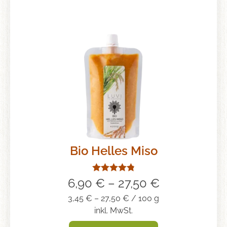
Bio Helles Miso
Bewertet mit
6,90
€
–
27,50
€
4.85
von 5
3,45
€
–
27,50
€
/
100
g
inkl. MwSt.