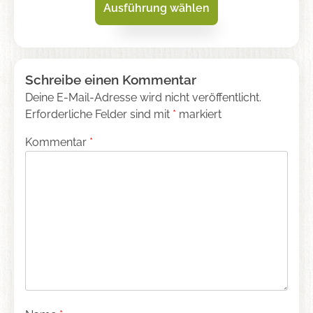
Ausführung wählen
Dieses
Produkt
Skip
Schreibe einen Kommentar
weist
to
Deine E-Mail-Adresse wird nicht veröffentlicht.
mehrere
content
Erforderliche Felder sind mit
*
markiert
Varianten
auf.
Kommentar
*
Die
Optionen
können
auf
der
Produktseite
gewählt
werden