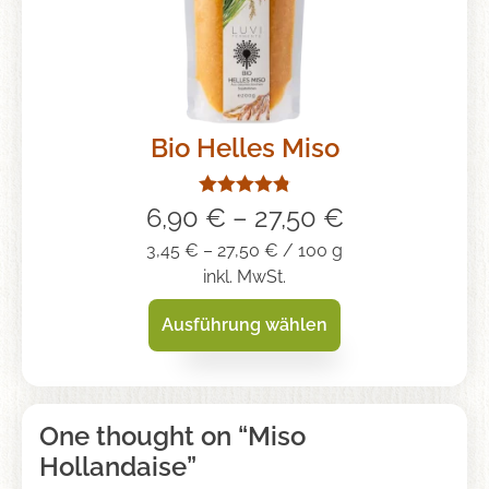
Bio Helles Miso
Bewertet mit
6,90
€
–
27,50
€
Skip
4.85
von 5
3,45
€
–
27,50
€
/
100
g
to
inkl. MwSt.
content
Ausführung wählen
Dieses
Produkt
One thought on “
Miso
weist
Hollandaise
”
mehrere