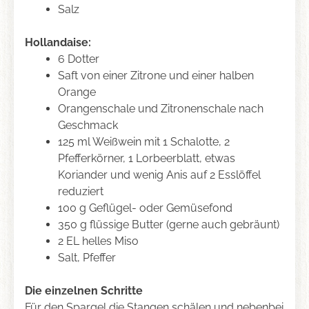
Salz
Hollandaise:
6 Dotter
Saft von einer Zitrone und einer halben
Orange
Orangenschale und Zitronenschale nach
Geschmack
125 ml Weißwein mit 1 Schalotte, 2
Pfefferkörner, 1 Lorbeerblatt, etwas
Koriander und wenig Anis auf 2 Esslöffel
reduziert
100 g Geflügel- oder Gemüsefond
350 g flüssige Butter (gerne auch gebräunt)
2 EL helles Miso
Salt, Pfeffer
Die einzelnen Schritte
Für den Spargel die Stangen schälen und nebenbei