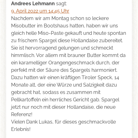
Varianten
Andrees Lehmann
sagt:
auf.
9. April 2022 um 14:45 Uhr
Die
Nachdem wir am Montag schon so leckere
Optionen
Misobutter im Bootshaus hatten, haben wir uns
können
gleich helle Miso-Paste gekauft und heute spontan
auf
zu frischem Spargel diese Hollandaise zubereitet.
der
Sie ist hervorragend gelungen und schmeckt
Produktseite
himmlisch. Vor allem mit brauner Butter kommt da
gewählt
ein karamelliger Orangengeschmack durch, der
werden
perfekt mit der Säure des Spargels harmoniert.
Dazu hatten wir einen kräftigen Tiroler Speck, 14
Monate alt, der eine Würze und Salzigkeit dazu
gebracht hat, sodass es zusammen mit
Pellkartoffeln ein herrliches Gericht gab. Spargel
jetzt nur noch mit dieser Hollandaise, die neue
Referenz!
Vielen Dank Lukas, für dieses geschmackvolle
Erlebnis!